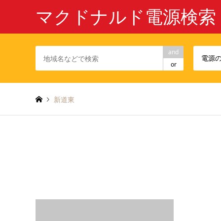
マクドナルド電源検索
and
電源
or
新道東