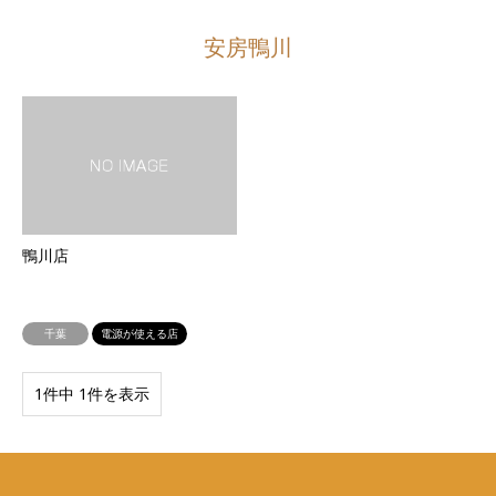
安房鴨川
鴨川店
千葉
電源が使える店
1件中 1件を表示