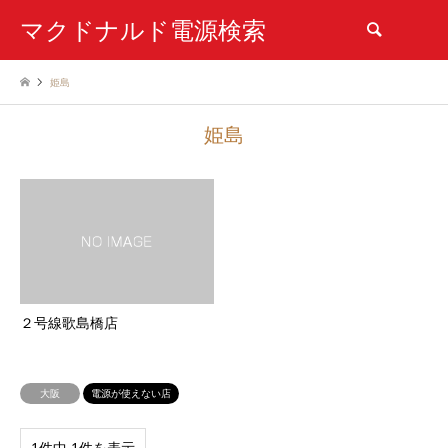
マクドナルド電源検索
検索
姫島
姫島
２号線歌島橋店
大阪
電源が使えない店
1件中 1件を表示