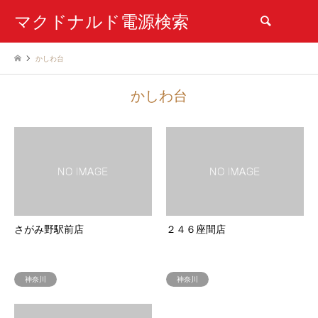
マクドナルド電源検索
検索
かしわ台
かしわ台
さがみ野駅前店
２４６座間店
神奈川
神奈川