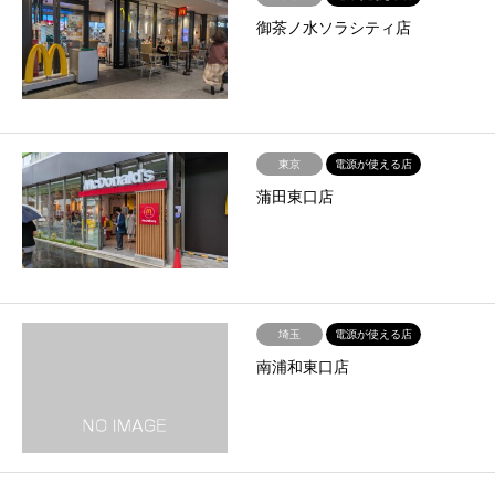
御茶ノ水ソラシティ店
東京
電源が使える店
蒲田東口店
埼玉
電源が使える店
南浦和東口店