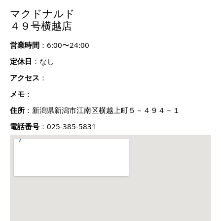
マクドナルド
４９号横越店
営業時間
：6:00〜24:00
定休日
：なし
アクセス
：
メモ
：
住所
：新潟県新潟市江南区横越上町５－４９４－１
電話番号
：025-385-5831