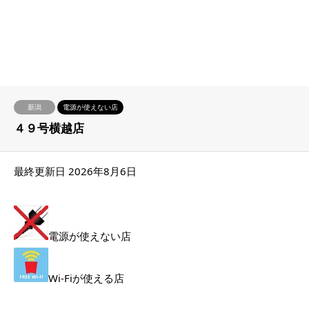
新潟
電源が使えない店
４９号横越店
最終更新日 2026年8月6日
電源が使えない店
Wi-Fiが使える店