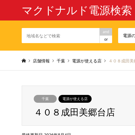
マクドナルド電源検索
and
電源
or
店舗情報
千葉
電源が使える店
４０８成田美
千葉
電源が使える店
４０８成田美郷台店
最終更新日 2026年8月4日