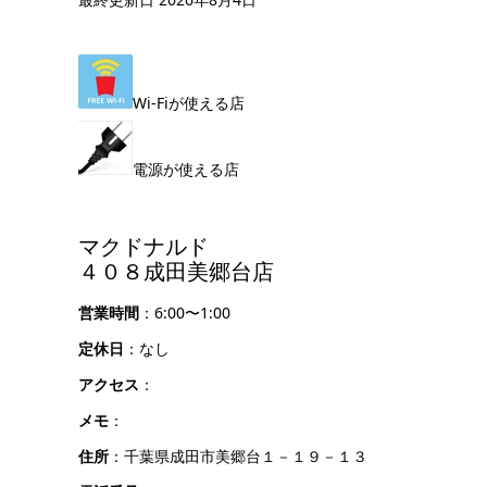
Wi-Fiが使える店
電源が使える店
マクドナルド
４０８成田美郷台店
営業時間
：6:00〜1:00
定休日
：なし
アクセス
：
メモ
：
住所
：千葉県成田市美郷台１－１９－１３