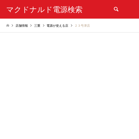
マクドナルド電源検索
検索
店舗情報
三重
電源が使える店
２３号津店