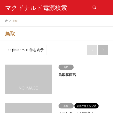
マクドナルド電源検索
検索
鳥取
鳥取
11件中 1〜10件を表示


鳥取
鳥取駅南店
鳥取
電源が使えない店