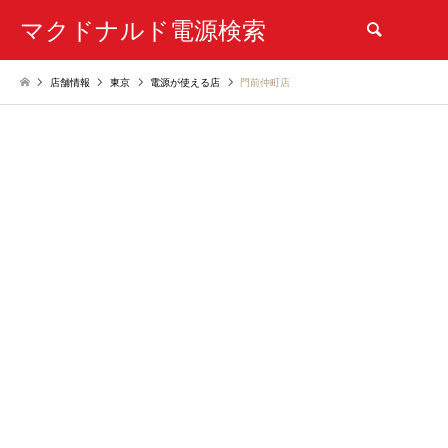
マクドナルド電源検索
検索
店舗情報
東京
電源が使える店
門前仲町店