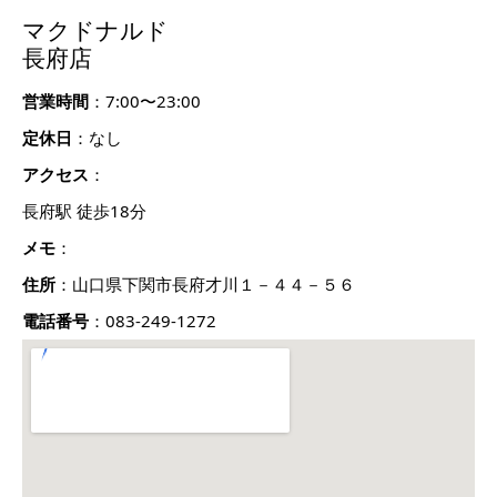
マクドナルド
長府店
営業時間
：7:00〜23:00
定休日
：なし
アクセス
：
長府駅 徒歩18分
メモ
：
住所
：山口県下関市長府才川１－４４－５６
電話番号
：083-249-1272