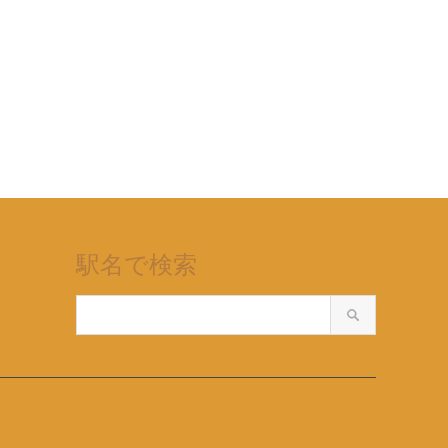
駅名で検索