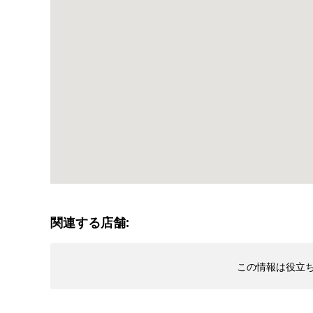
関連する店舗:
この情報は役立