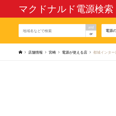
マクドナルド電源検索
and
電源
or
店舗情報
宮崎
電源が使える店
都城インター