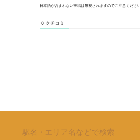
日本語が含まれない投稿は無視されますのでご注意くださ
0
クチコミ
駅名・エリア名などで検索