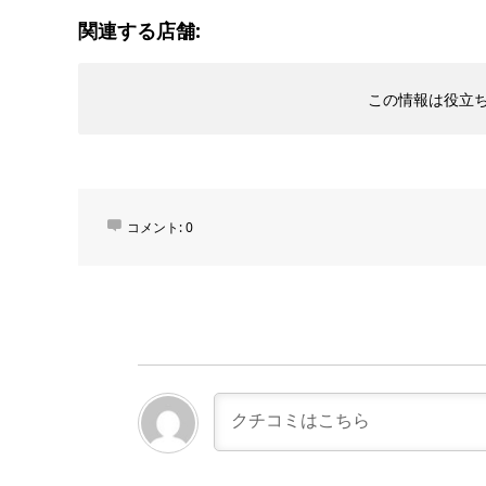
関連する店舗:
この情報は役立
コメント:
0