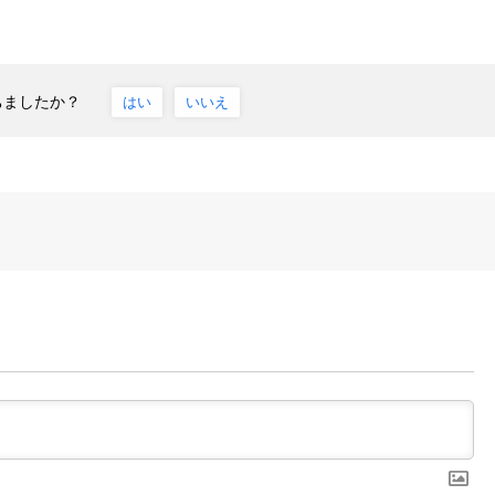
ちましたか？
はい
いいえ