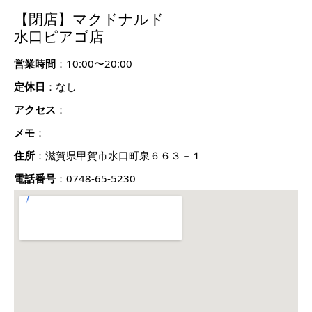
【閉店】マクドナルド
水口ピアゴ店
営業時間
：10:00〜20:00
定休日
：なし
アクセス
：
メモ
：
住所
：滋賀県甲賀市水口町泉６６３－１
電話番号
：0748-65-5230