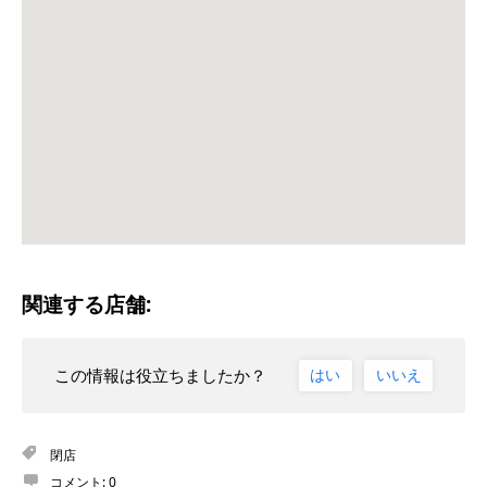
関連する店舗:
この情報は役立ちましたか？
はい
いいえ
閉店
コメント:
0