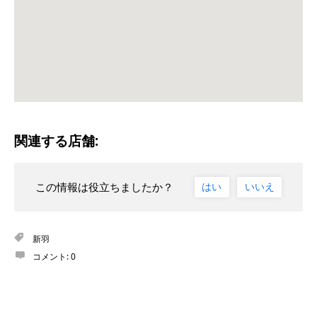
関連する店舗:
この情報は役立ちましたか？
はい
いいえ
新羽
コメント:
0