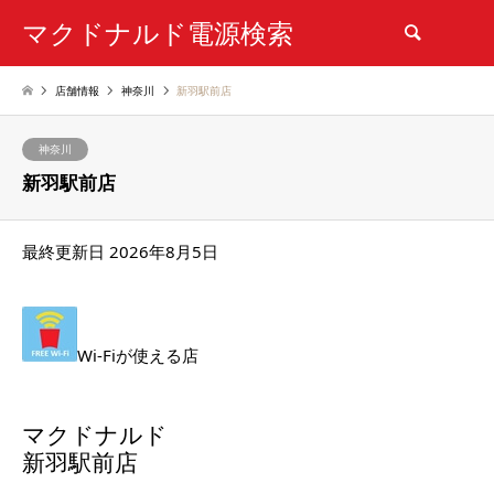
マクドナルド電源検索
検索
店舗情報
神奈川
新羽駅前店
神奈川
新羽駅前店
最終更新日 2026年8月5日
Wi-Fiが使える店
マクドナルド
新羽駅前店