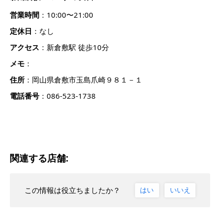
営業時間
：10:00〜21:00
定休日
：なし
アクセス
：新倉敷駅 徒歩10分
メモ
：
住所
：岡山県倉敷市玉島爪崎９８１－１
電話番号
：086-523-1738
関連する店舗:
この情報は役立ちましたか？
はい
いいえ