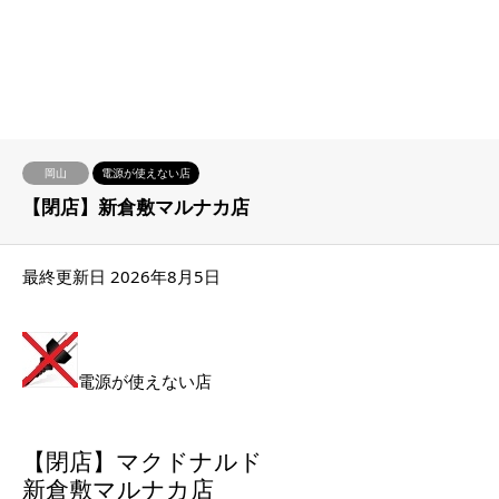
岡山
電源が使えない店
【閉店】新倉敷マルナカ店
最終更新日 2026年8月5日
電源が使えない店
【閉店】マクドナルド
新倉敷マルナカ店