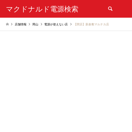
マクドナルド電源検索
検索
店舗情報
岡山
電源が使えない店
【閉店】新倉敷マルナカ店