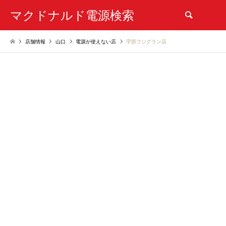
マクドナルド電源検索
検索
店舗情報
山口
電源が使えない店
宇部フジグラン店