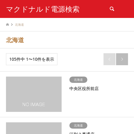
マクドナルド電源検索
検索
北海道
北海道
105件中 1〜10件を表示


北海道
中央区役所前店
北海道