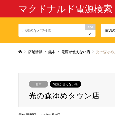
マクドナルド電源検索
and
電源
or
店舗情報
熊本
電源が使えない店
光の森ゆめ
熊本
電源が使えない店
光の森ゆめタウン店
最終更新日 2026年8月4日