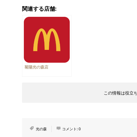
関連する店舗:
菊陽光の森店
この情報は役立
光の森
コメント:
0