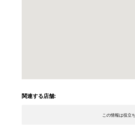
関連する店舗:
この情報は役立