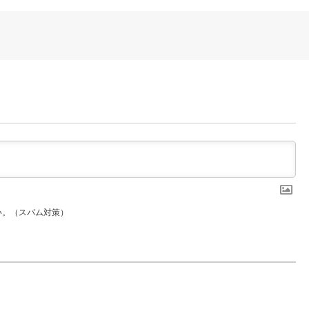
い。（スパム対策）