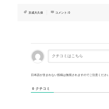
京成大久保
コメント:
0
日本語が含まれない投稿は無視されますのでご注意くださ
0
クチコミ