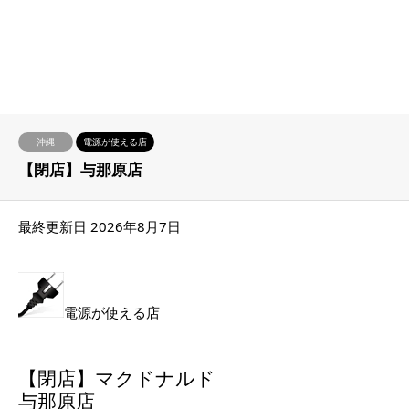
沖縄
電源が使える店
【閉店】与那原店
最終更新日 2026年8月7日
電源が使える店
【閉店】マクドナルド
与那原店