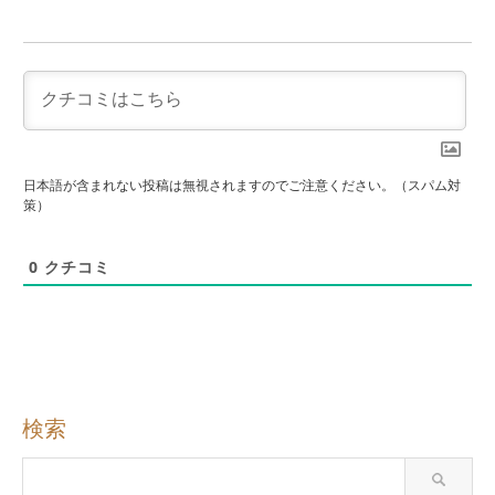
日本語が含まれない投稿は無視されますのでご注意ください。（スパム対
策）
0
クチコミ
検索