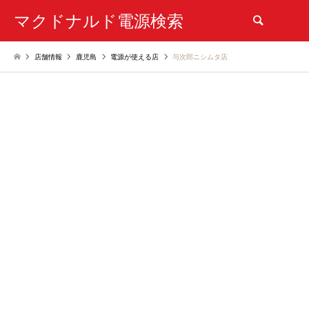
マクドナルド電源検索
検索
店舗情報
鹿児島
電源が使える店
与次郎ニシムタ店