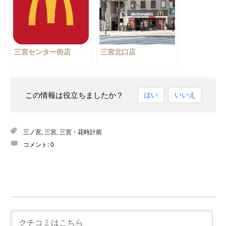
三宮センター街店
三宮北口店
この情報は役立ちましたか？
はい
いいえ
三ノ宮
,
三宮
,
三宮・花時計前
コメント:
0