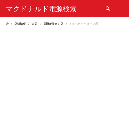
マクドナルド電源検索
検索
店舗情報
大分
電源が使える店
トキハわさだタウン店